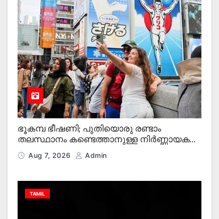
ഭൂകമ്പ ഭീഷണി; പുതിയൊരു രണ്ടാം
തലസ്ഥാനം കണ്ടെത്താനുള്ള നിർണ്ണായക
നീക്കങ്ങളുമായി ജപ്പാൻ – ഇവാർത്ത
Aug 7, 2026
Admin
TAMIL