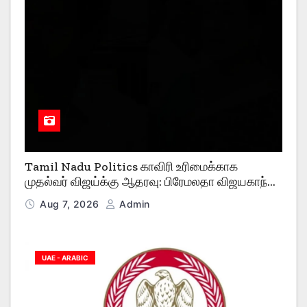
Tamil Nadu Politics காவிரி உரிமைக்காக
முதல்வர் விஜய்க்கு ஆதரவு: பிரேமலதா விஜயகாந்த்
மேகதாது, விவசாயிகள் மற்றும் TASMAC குறித்து
Aug 7, 2026
Admin
கடும் விமர்சனம்
UAE - ARABIC