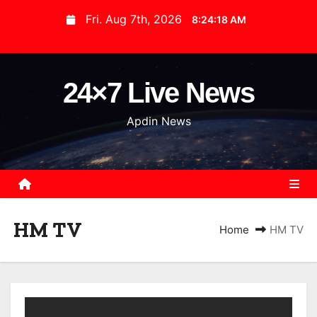
S
Fri. Aug 7th, 2026
8:24:19 AM
k
i
p
24×7 Live News
t
o
Apdin News
c
o
n
t
e
HM TV
n
Home
HM TV
t