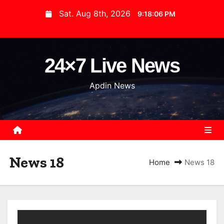
S
Sat. Aug 8th, 2026
9:18:06 PM
k
i
p
24×7 Live News
t
o
Apdin News
c
o
n
t
e
News 18
n
Home
News 18
t