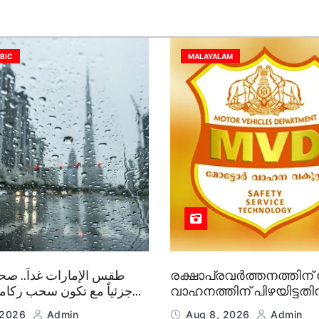
ABIC
MALAYALAM
طقس الإمارات غداً.. صحو
രക്ഷാപ്രവര്‍ത്തനത്തിന
جزئياً مع تكون سحب ركامي
വാഹനത്തിന് പിഴയിട്ടതി
سقو
സസ്പന്‍ഷന്‍:എം വി ഡി
 2026
Admin
Aug 8, 2026
Admin