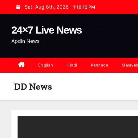
S
Sat. Aug 8th, 2026
1:16:12 PM
k
i
24×7 Live News
p
t
Apdin News
o
c
o
English
Hindi
Kannada
Malaya
n
t
DD News
e
n
t