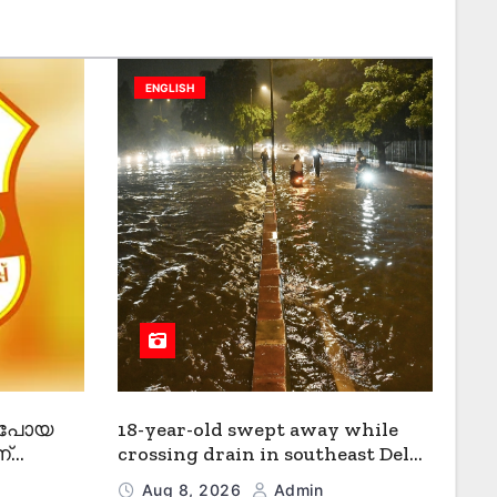
ENGLISH
് പോയ
18-year-old swept away while
ന്
crossing drain in southeast Delhi
amid heavy rain, search
Aug 8, 2026
Admin