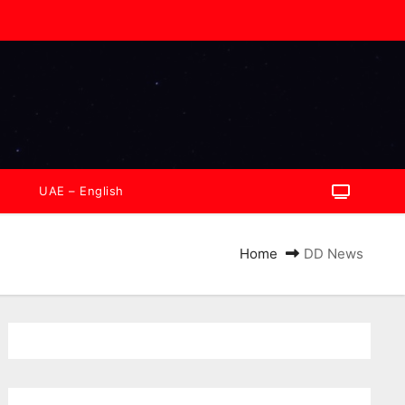
UAE – English
Home
DD News