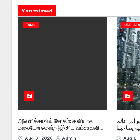
You missed
TAMIL
UAE - AR
அமெரிக்காவில் சோகம்: தனியாக
 إلى غائم
மலையேற சென்ற இந்திய வம்சாவளி
ة يصاحبها
பி.எச்.டி மாணவர் உயிரிழப்பு!
ط أمطار
Aug 8, 2026
Admin
Aug 8,